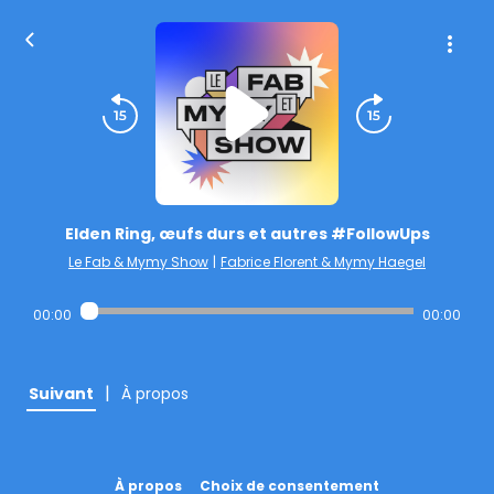
Elden Ring, œufs durs et autres #FollowUps
Le Fab & Mymy Show
|
Fabrice Florent & Mymy Haegel
00:00
00:00
|
Suivant
À propos
À propos
Choix de consentement