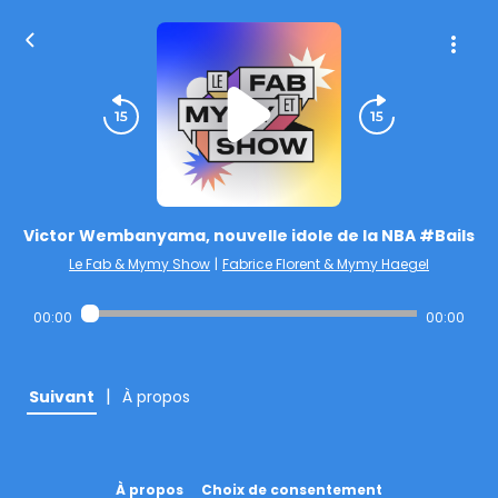
Victor Wembanyama, nouvelle idole de la NBA #Bails
Le Fab & Mymy Show
|
Fabrice Florent & Mymy Haegel
00:00
00:00
|
Suivant
À propos
À propos
Choix de consentement