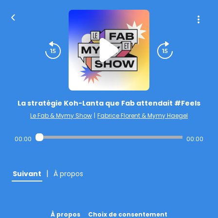
La stratégie Koh-Lanta que Fab attendait #Feels
Le Fab & Mymy Show
|
Fabrice Florent & Mymy Haegel
00:00
00:00
|
Suivant
À propos
À propos
Choix de consentement