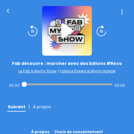
Fab découvre : marcher avec des bâtons #Reco
Le Fab & Mymy Show
|
Fabrice Florent & Mymy Haegel
00:00
00:00
|
Suivant
À propos
À propos
Choix de consentement