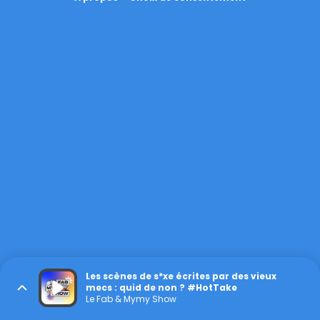
Les scènes de s*xe écrites par des vieux
mecs : quid de non ? #HotTake
Le Fab & Mymy Show