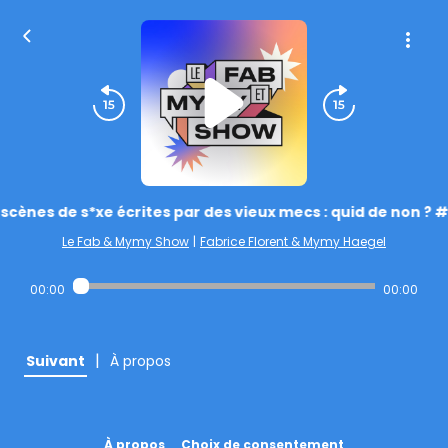
 scènes de s*xe écrites par des vieux mecs : quid de non ?
Le Fab & Mymy Show
|
Fabrice Florent & Mymy Haegel
00:00
00:00
|
Suivant
À propos
À propos
Choix de consentement