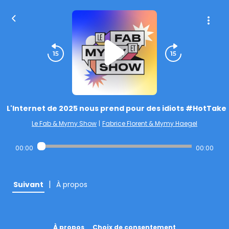
L'Internet de 2025 nous prend pour des idiots #HotTake
Le Fab & Mymy Show
|
Fabrice Florent & Mymy Haegel
00:00
00:00
|
Suivant
À propos
À propos
Choix de consentement