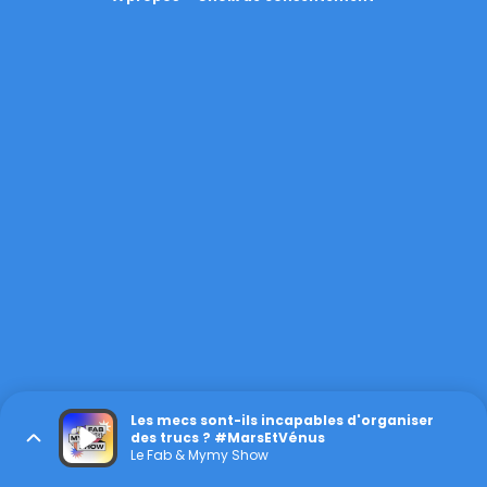
Les mecs sont-ils incapables d'organiser
des trucs ? #MarsEtVénus
Le Fab & Mymy Show