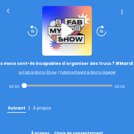
s mecs sont-ils incapables d'organiser des trucs ? #Mars
Le Fab & Mymy Show
|
Fabrice Florent & Mymy Haegel
00:00
00:00
|
Suivant
À propos
À propos
Choix de consentement