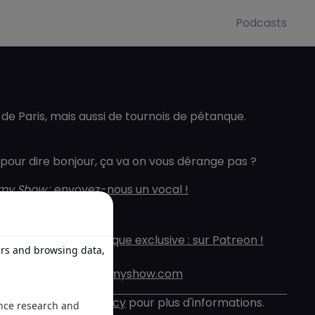
Podcasts
 de Paris, mais aussi de tournois de pétanque.
 pour dire bonjour, ça va on vous dérange pas ?
my Show
:
envoyez-nous un vocal !
ast
n avance + une rubrique exclusive : sur Patreon !
Show
sur Instagram
 : coucou@lefabetmymyshow.com
itez
acast.com/privacy
pour plus d'informations.