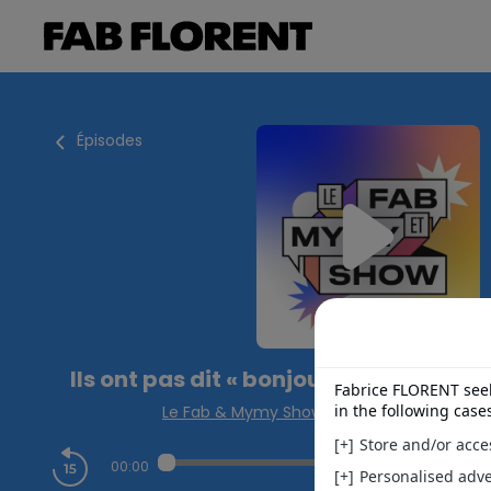
Épisodes
Ils ont pas dit « bonjour », Mymy va l
Le Fab & Mymy Show
|
Fabrice Florent & 
00:00