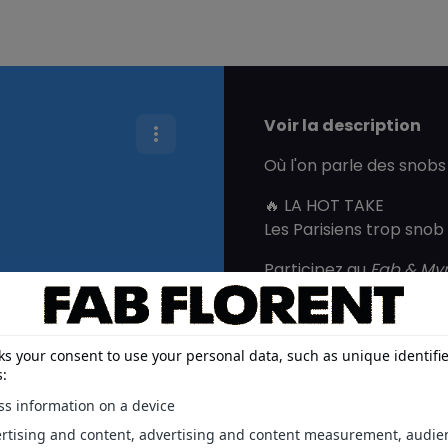
Voir la description
Où l'on parle des snobs
🔥 LA HOT TAKE
Les Parisiens trop snob
Participez au
Fab & My
Abonnez-vous au podc
Rejoignez le Discord
L'épisode en entier et e
eur n... #HotTake
Suivez
Le Fab & Mymy 
Mymy Haegel
Envoyez-nous un mail
00:00
Hébergé par Acast. Vis