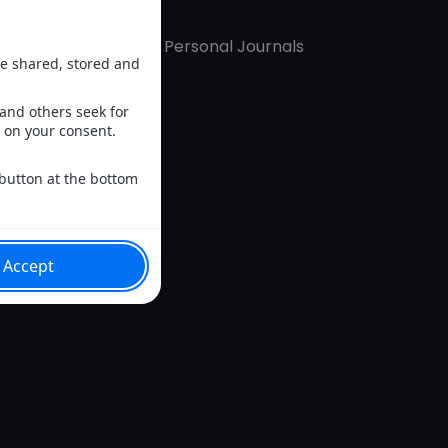
ulture, Relationships, Personal Journals
Mymy Show
rent & Mymy Haegel