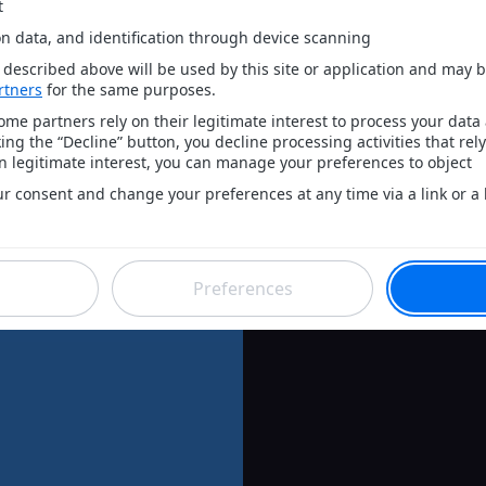
Catégories: Society & C
Le Fab & 
Fabrice Flo
nt