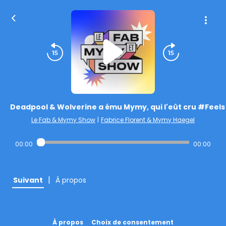
Deadpool & Wolverine a ému Mymy, qui l'eût cru #Feels
Le Fab & Mymy Show
|
Fabrice Florent & Mymy Haegel
00:00
00:00
|
Suivant
À propos
À propos
Choix de consentement