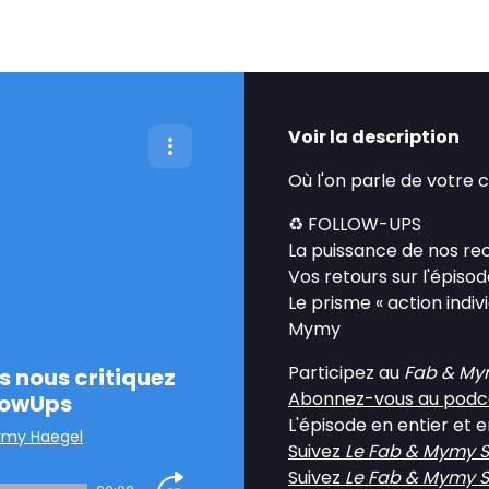
Voir la description
Où l'on parle de votre c
♻️ FOLLOW-UPS
La puissance de nos reco
Vos retours sur l'épiso
Le prisme « action indiv
Mymy
Participez au
Fab & My
s nous critiquez
Abonnez-vous au podc
llowUps
L'épisode en entier et 
Mymy Haegel
Suivez
Le Fab & Mymy 
Suivez
Le Fab & Mymy 