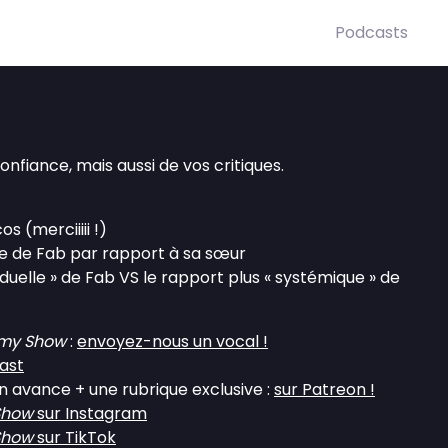
Podcasts
onfiance, mais aussi de vos critiques.
s (merciiiii !)
de de Fab par rapport à sa sœur
iduelle » de Fab VS le rapport plus « systémique » de
my Show
:
envoyez-nous un vocal !
ast
en avance + une rubrique exclusive :
sur Patreon !
Show
sur Instagram
Show
sur TikTok