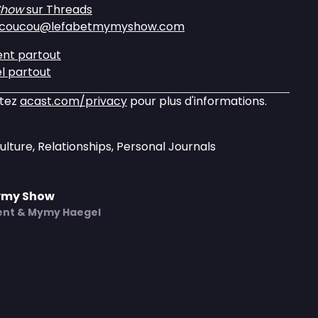
Show
sur Threads
coucou@lefabetmymyshow.com
ent partout
l partout
itez
acast.com/privacy
pour plus d'informations.
ulture, Relationships, Personal Journals
Mymy Show
rent & Mymy Haegel