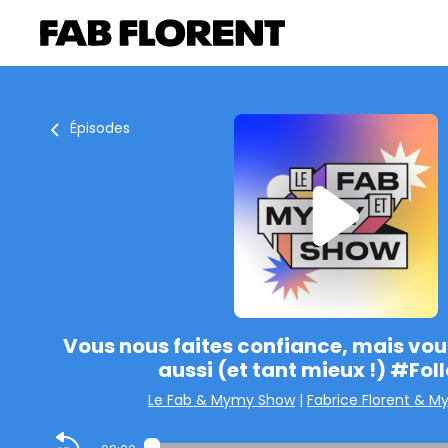
Épisodes
Vous nous faites confiance, mais vou
aussi (et tant mieux !) #Fo
Le Fab & Mymy Show
|
Fabrice Florent & 