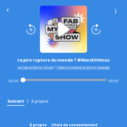
La pire rupture du monde ? #MarsEtVénus
Le Fab & Mymy Show
|
Fabrice Florent & Mymy Haegel
00:00
00:00
|
Suivant
À propos
À propos
Choix de consentement