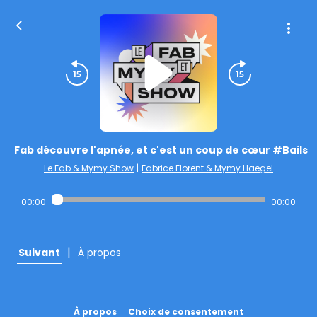
Fab découvre l'apnée, et c'est un coup de cœur #Bails
Le Fab & Mymy Show
|
Fabrice Florent & Mymy Haegel
00:00
00:00
|
Suivant
À propos
À propos
Choix de consentement