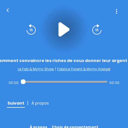
omment convaincre les riches de vous donner leur argent 
Le Fab & Mymy Show
|
Fabrice Florent & Mymy Haegel
00:00
00:00
|
Suivant
À propos
À propos
Choix de consentement