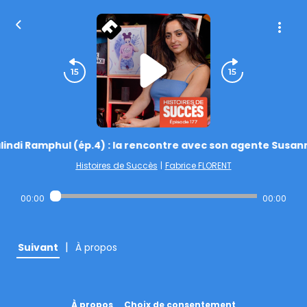
lindi Ramphul (ép.4) : la rencontre avec son agente Susan
Histoires de Succès
|
Fabrice FLORENT
00:00
00:00
|
Suivant
À propos
À propos
Choix de consentement