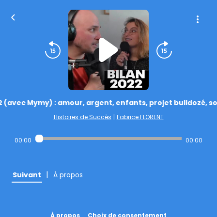
2 (avec Mymy) : amour, argent, enfants, projet bulldozé, sol
Histoires de Succès
|
Fabrice FLORENT
00:00
00:00
|
Suivant
À propos
À propos
Choix de consentement