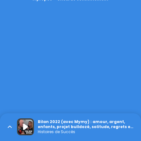
Bilan 2022 (avec Mymy) : amour, argent,
enfants, projet bulldozé, solitude, regrets et
fiertés
Histoires de Succès