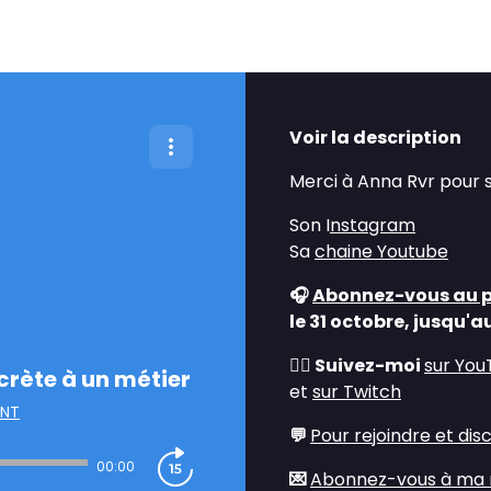
Voir la description
Merci à Anna Rvr pour s
Son I
nstagram
Sa
chaine Youtube
🎧
Abonnez-vous au p
le 31 octobre, jusqu'
💁‍♂️ Suivez-moi
sur Yo
crète à un métier
et
sur Twitch
ENT
💬
Pour rejoindre et dis
00:00
💌
Abonnez-vous à ma 