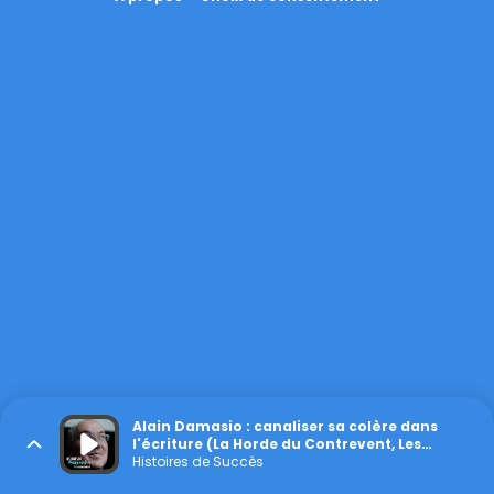
Alain Damasio : canaliser sa colère dans
l'écriture (La Horde du Contrevent, Les
Furtifs)
Histoires de Succès