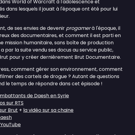
ans World of Warcraft à l'adolescence et
dans lesquels il jouait à l'époque ont été pour lui
ieur.
nt, de ses envies de devenir
progamer
à l'époque, il
reux des documentaires, et comment il est parti en
ne mission humanitaire, sans boîte de production
 a par la suite vendu ses docus au service public,
Brut pour y créer dernièrement Brut Documentaire.
ress, comment gérer son environnement, comment
 filmer des cartels de drogue ? Autant de questions
nd le temps de répondre dans cet épisode !
ombattants de Daesh en Syrie
os sur RTS
sur Brut
+
la vidéo sur sa chaine
Daesh
 YouTube