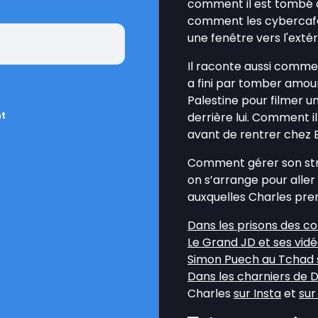
comment il est tombé d
comment les cybercafés 
une fenêtre vers l'extér
Il raconte aussi comme
a fini par tomber amou
Palestine pour filmer u
nt
derrière lui. Comment il
avant de rentrer chez 
Comment gérer son st
on s’arrange pour aller
auxquelles Charles pre
Dans les prisons des c
Le Grand JD et ses vidé
Simon Puech au Tchad 
Dans les charniers de 
Charles
sur Insta
et
sur