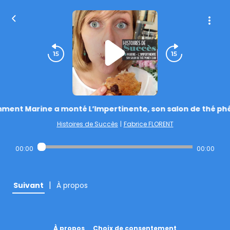
ent Marine a monté L’Impertinente, son salon de thé phé
Histoires de Succès
|
Fabrice FLORENT
00:00
00:00
|
Suivant
À propos
À propos
Choix de consentement