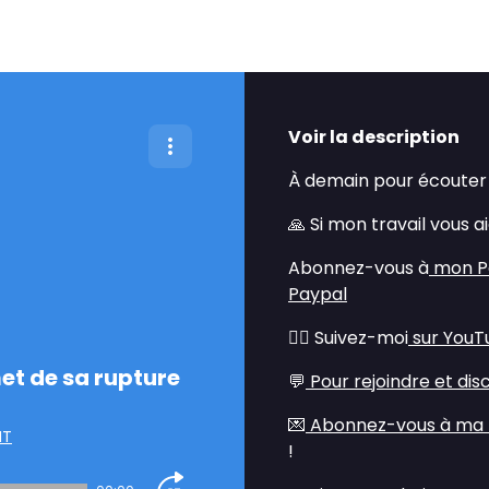
Voir la description
À demain pour écouter 
🙏 Si mon travail vous a
Abonnez-vous à
mon P
Paypal
💁‍♂️ Suivez-moi
sur YouT
t de sa rupture
💬
Pour rejoindre et dis
💌
Abonnez-vous à ma 
NT
!