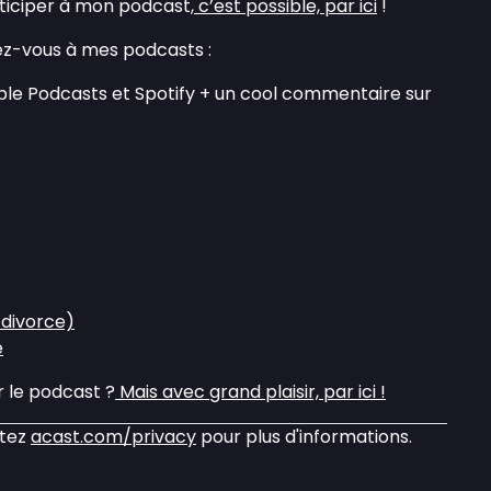
rticiper à mon podcast,
c’est possible, par ici
!
z-vous à mes podcasts :
pple Podcasts et Spotify + un cool commentaire sur
 divorce)
e
r le podcast ?
Mais avec grand plaisir, par ici !
itez
acast.com/privacy
pour plus d'informations.