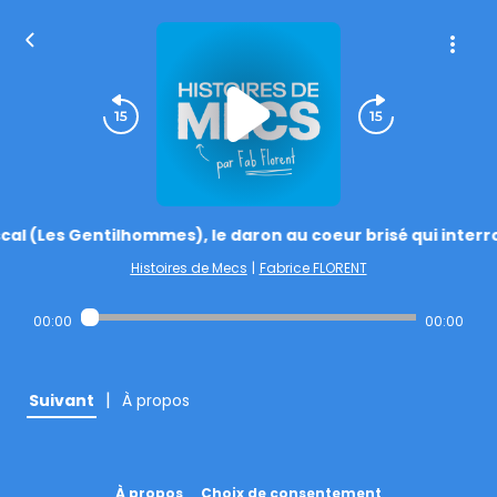
cal (Les Gentilhommes), le daron au coeur brisé qui inter
Histoires de Mecs
|
Fabrice FLORENT
00:00
00:00
|
Suivant
À propos
À propos
Choix de consentement