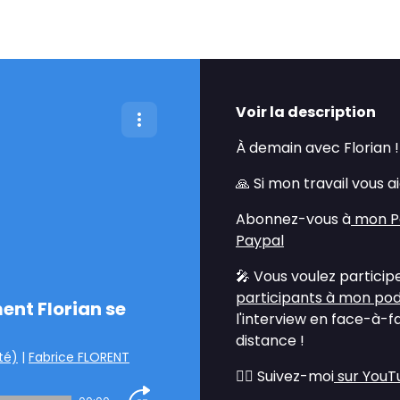
Voir la description
À demain avec Florian !
🙏 Si mon travail vous a
Abonnez-vous à
mon P
Paypal
🎤 Vous voulez particip
participants à mon po
ent Florian se
l'interview en face-à-f
distance !
té)
|
Fabrice FLORENT
💁‍♂️ Suivez-moi
sur YouT