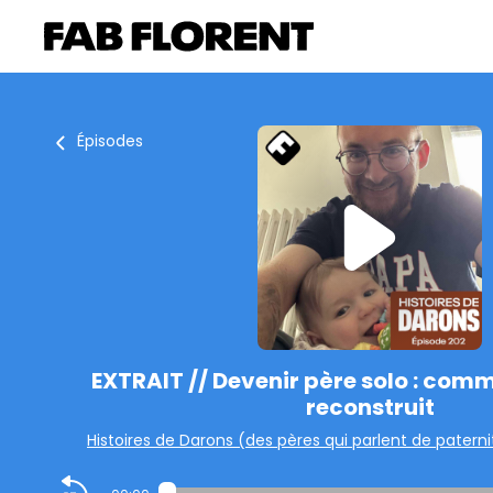
Épisodes
EXTRAIT // Devenir père solo : comm
reconstruit
Histoires de Darons (des pères qui parlent de paterni