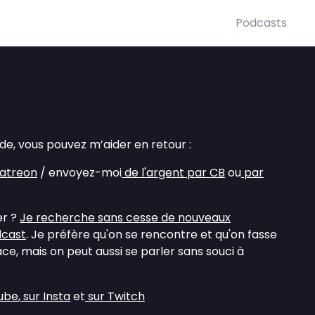
Podcasts
ide, vous pouvez m’aider en retour :
atreon
/ envoyez-moi
de l'argent par CB
ou
par
er ?
Je recherche sans cesse de nouveaux
dcast
. Je préfère qu'on se rencontre et qu'on fasse
ace, mais on peut aussi se parler sans souci à
ube
,
sur Insta
et
sur Twitch