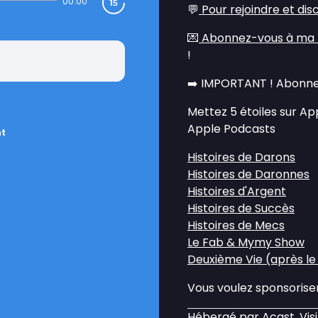
00:00
💬
Pour rejoindre et dis
💌
Abonnez-vous à ma 
!
➡️ IMPORTANT ! Abonne
Mettez 5 étoiles sur A
Apple Podcasts
nt
Histoires de Darons
Histoires de Daronnes
Histoires d'Argent
Histoires de Succès
Histoires de Mecs
Le Fab & Mymy Show
Deuxième Vie (après le
Vous voulez sponsorise
Hébergé par Acast. Vis