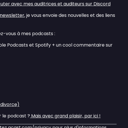
cuter avec mes auditrices et auditeurs sur Discord
newsletter
, je vous envoie des nouvelles et des liens
z-vous à mes podcasts :
pple Podcasts et Spotify + un cool commentaire sur
 divorce)
r le podcast ?
Mais avec grand plaisir, par ici !
itez
acast.com/privacy
pour plus d'informations.