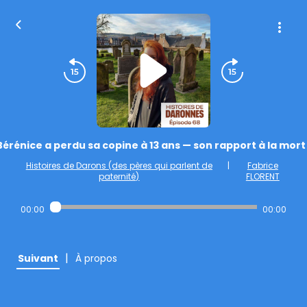
Bérénice a perdu sa copine à 13 ans — son rapport à la mort
Histoires de Darons (des pères qui parlent de
|
Fabrice
paternité)
FLORENT
00:00
00:00
|
Suivant
À propos