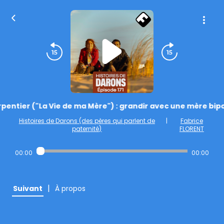
pentier ("La Vie de ma Mère") : grandir avec une mère bipolai
Histoires de Darons (des pères qui parlent de
|
Fabrice
paternité)
FLORENT
00:00
00:00
|
Suivant
À propos