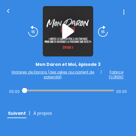
Mon Daron et Moi, épisode 3
Histoires de Darons (des pères qui parlent de
|
Fabrice
paternité)
FLORENT
00:00
00:00
|
Suivant
À propos