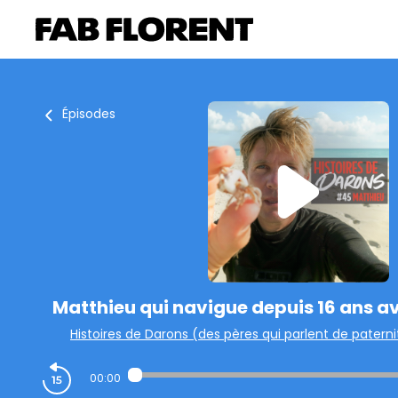
Épisodes
Matthieu qui navigue depuis 16 ans av
Histoires de Darons (des pères qui parlent de paterni
00:00