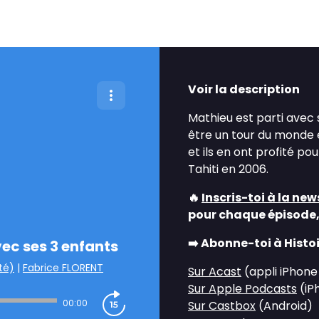
Voir la description
Mathieu est parti avec s
être un tour du monde en
et ils en ont profité p
Tahiti en 2006.
🔥
Inscris-toi à la ne
pour chaque épisode,
➡️ Abonne-toi à Histoi
ec ses 3 enfants
té)
|
Fabrice FLORENT
Sur Acast
(appli iPhone
Sur Apple Podcasts
(iP
00:00
Sur Castbox
(Android)