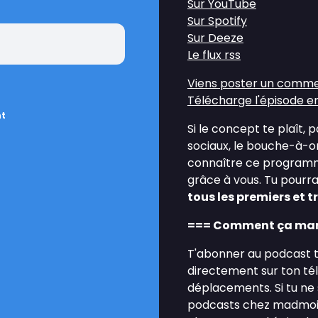
Sur YouTube
Sur Spotify
Sur Deeze
Le flux rss
Viens poster un comme
Télécharge l'épisode e
nt
Si le concept te plaît, 
sociaux, le bouche-à-or
connaître ce programme 
grâce à vous. Tu pourra
tous les premiers et 
=== Comment ça marc
T'abonner au podcast t
directement sur ton té
déplacements. Si tu ne 
podcasts chez madmoiZe