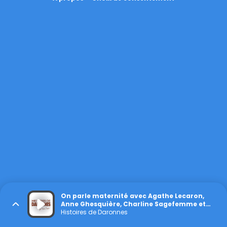
On parle maternité avec Agathe Lecaron,
Anne Ghesquière, Charline Sagefemme et
Juliette Katz (avec Philips Avent)
Histoires de Daronnes