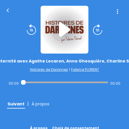
ernité avec Agathe Lecaron, Anne Ghesquière, Charline Sa
Histoires de Daronnes
|
Fabrice FLORENT
00:00
00:00
|
Suivant
À propos
À propos
Choix de consentement