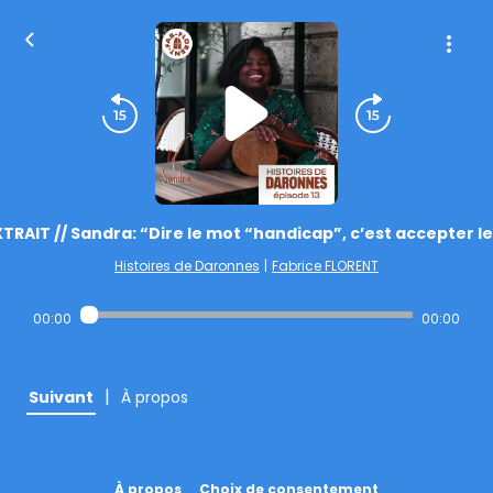
TRAIT // Sandra: “Dire le mot “handicap”, c’est accepter l
Histoires de Daronnes
|
Fabrice FLORENT
00:00
00:00
|
Suivant
À propos
À propos
Choix de consentement