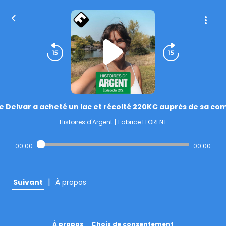
ce Delvar a acheté un lac et récolté 220K€ auprès de sa 
Histoires d'Argent
|
Fabrice FLORENT
00:00
00:00
|
Suivant
À propos
À propos
Choix de consentement