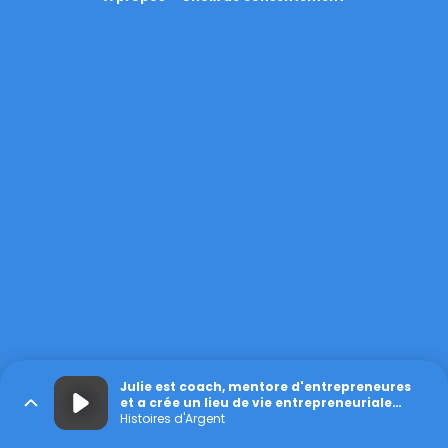
Julie est coach, mentore d'entrepreneures
et a crée un lieu de vie entrepreneuriale
pour les femmes
Histoires d'Argent