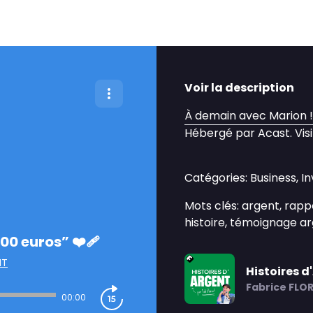
Voir la description
À demain avec Marion !
Hébergé par Acast. Vis
Catégories: Business, I
Mots clés: argent, rappo
histoire, témoignage a
00 euros” ❤️‍🩹
NT
Histoires d
Fabrice FLO
00:00