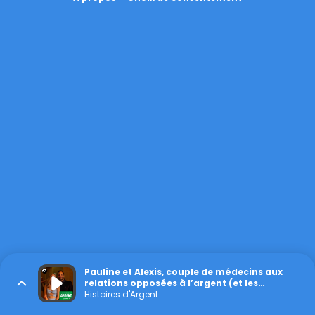
Pauline et Alexis, couple de médecins aux
relations opposées à l’argent (et les
compromis qui vont avec)
Histoires d'Argent