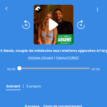
et Alexis, couple de médecins aux relations opposées à l’ar
Histoires d'Argent
|
Fabrice FLORENT
00:00
00:00
|
Suivant
À propos
À propos
Choix de consentement