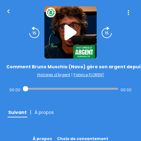
Comment Bruno Muschio (Navo) gère son argent depui
Histoires d'Argent
|
Fabrice FLORENT
00:00
00:00
|
Suivant
À propos
À propos
Choix de consentement