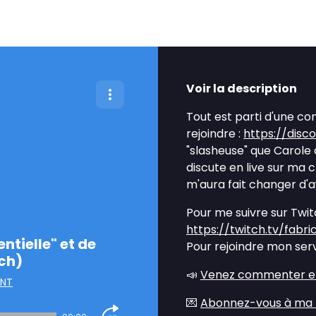
Voir la description
Tout est parti d'une c
rejoindre :
https://dis
"slasheuse" que Carole a 
discute en live sur ma c
m'aura fait changer d'av
Pour me suivre sur Twit
https://twitch.tv/fabri
ntielle" et de
Pour rejoindre mon ser
ch)
📣
Venez commenter et 
ENT
💌
Abonnez-vous à ma 