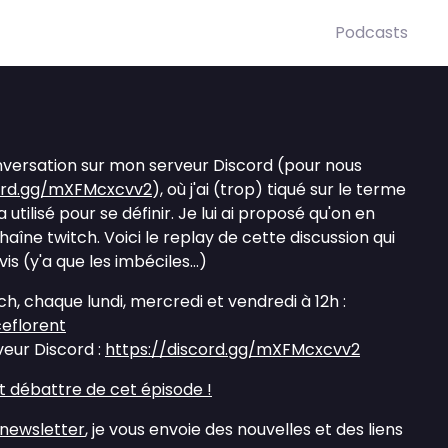
Podcasts
onversation sur mon serveur Discord (pour nous
cord.gg/mXFMcxcvv2
), où j'ai (trop) tiqué sur le terme
utilisé pour se définir. Je lui ai proposé qu'on en
haîne twitch. Voici le replay de cette discussion qui
is (y'a que les imbéciles...)
ch, chaque lundi, mercredi et vendredi à 12h :
ceflorent
veur Discord :
https://discord.gg/mXFMcxcvv2
débattre de cet épisode !
newsletter
, je vous envoie des nouvelles et des liens