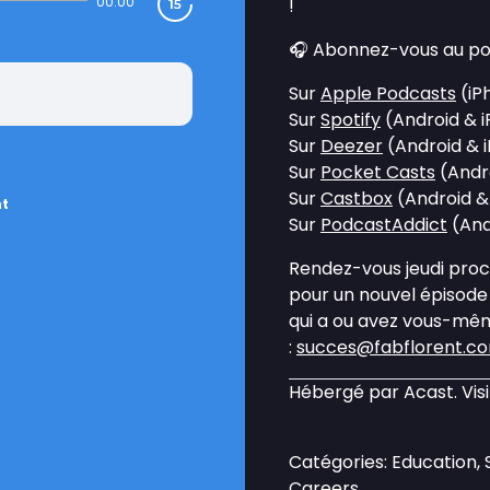
00:00
!
🎧 Abonnez-vous au podc
Sur
Apple Podcasts
(iP
Sur
Spotify
(Android & 
Sur
Deezer
(Android & 
Sur
Pocket Casts
(Andr
Sur
Castbox
(Android &
nt
Sur
PodcastAddict
(And
Rendez-vous jeudi proch
pour un nouvel épisode 
qui a ou avez vous-mêm
:
succes@fabflorent.c
Hébergé par Acast. Vis
Catégories: Education,
Careers